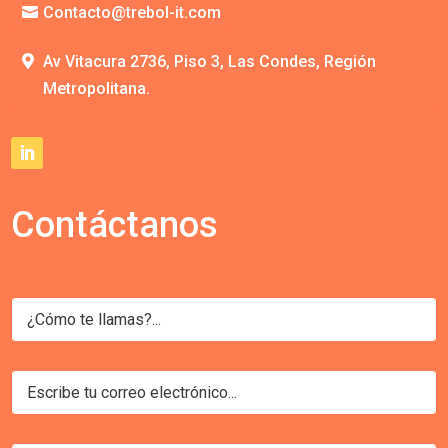
Contacto@trebol-it.com
Av Vitacura 2736, Piso 3, Las Condes, Región
Metropolitana.
Contáctanos
N
o
m
b
C
r
o
e
r
*
r
e